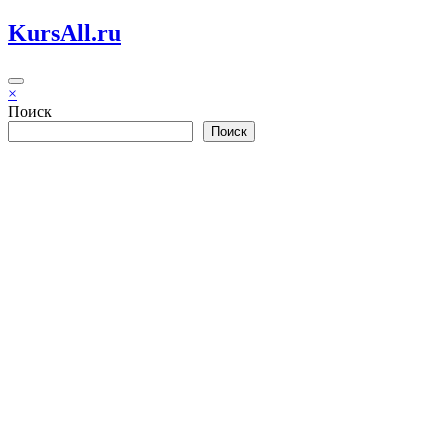
Перейти
KursAll.ru
к
содержимому
×
Поиск
Поиск