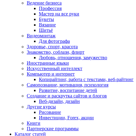
Ведение бизнеса
Профессия
Мастер на все руки
Букеты
Вязание
Шитьё
Видеомонтаж
Для фотографа
Здоровье, спорт, красота
Знакомство, соблазн, флирт
Любовь, отношения, замужество
Иностранные языки
Искусственный интеллект
Компьютер и интернет
Копирайтинг, работа с текстами, веб-райтинг
Самопознание, мотивация, психология
Развитие, воспитание детей
Создание и раскрутка сайтов и блогов
Веб-дизайн, дизайн
Другие курсы
Рисование
Инвестиции, Forex, акции
Книги
Партнерские программы
Каталог статей