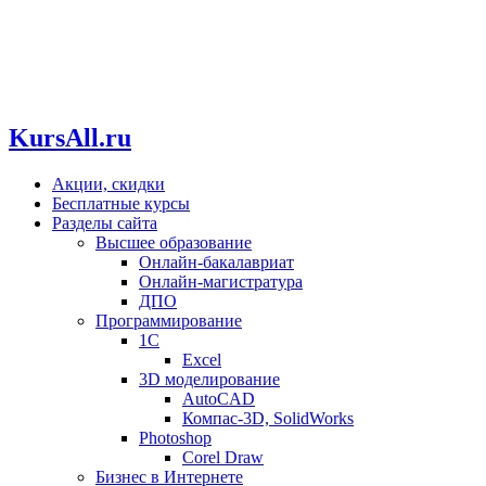
KursAll.ru
Акции, скидки
Бесплатные курсы
Разделы сайта
Высшее образование
Онлайн-бакалавриат
Онлайн-магистратура
ДПО
Программирование
1С
Excel
3D моделирование
AutoCAD
Компас-3D, SolidWorks
Photoshop
Corel Draw
Бизнес в Интернете