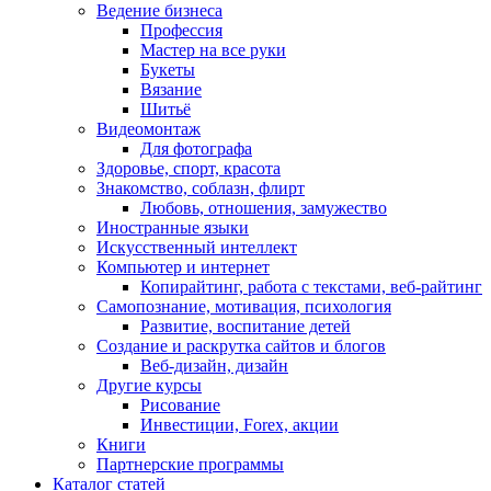
Ведение бизнеса
Профессия
Мастер на все руки
Букеты
Вязание
Шитьё
Видеомонтаж
Для фотографа
Здоровье, спорт, красота
Знакомство, соблазн, флирт
Любовь, отношения, замужество
Иностранные языки
Искусственный интеллект
Компьютер и интернет
Копирайтинг, работа с текстами, веб-райтинг
Самопознание, мотивация, психология
Развитие, воспитание детей
Создание и раскрутка сайтов и блогов
Веб-дизайн, дизайн
Другие курсы
Рисование
Инвестиции, Forex, акции
Книги
Партнерские программы
Каталог статей