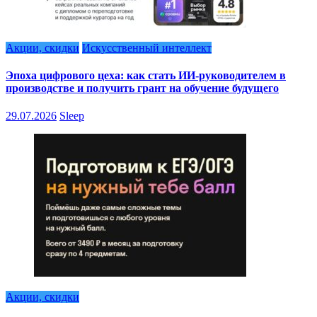
Акции, скидки
Искусственный интеллект
Эпоха цифрового цеха: как стать ИИ-руководителем в
производстве и получить грант на обучение будущего
29.07.2026
Sleep
Акции, скидки