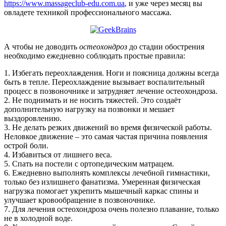
https://www.massageclub-edu.com.ua
, и уже через месяц вы
овладете техникой профессионального массажа.
А чтобы не доводить
остеохондроз
до стадии обострения
необходимо ежедневно соблюдать простые правила:
1. Избегать переохлаждения. Ноги и поясница должны всегда
быть в тепле. Переохлаждение вызывает воспалительный
процесс в позвоночнике и затрудняет лечение остеохондроза.
2. Не поднимать и не носить тяжестей. Это создаёт
дополнительную нагрузку на позвонки и мешает
выздоровлению.
3. Не делать резких движений во время физической работы.
Неловкое движение – это самая частая причина появления
острой боли.
4. Избавиться от лишнего веса.
5. Спать на постели с ортопедическим матрацем.
6. Ежедневно выполнять комплексы лечебной гимнастики,
только без излишнего фанатизма. Умеренная физическая
нагрузка помогает укрепить мышечный каркас спины и
улучшает кровообращение в позвоночнике.
7. Для лечения остеохондроза очень полезно плавание, только
не в холодной воде.