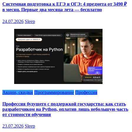
Системная подготовка к ЕГЭ и ОГЭ: 4 предмета от 3490 ₽
в месяц. Первые два месяца лета — бесплатно
24.07.2026
Sleep
Акции, скидки
Программирование
Профессия
Профессия будущего с поддержкой государства: как стать
разработчиком на Python, оплатив лишь небольшую часть
от стоимости обучения
23.07.2026
Sleep