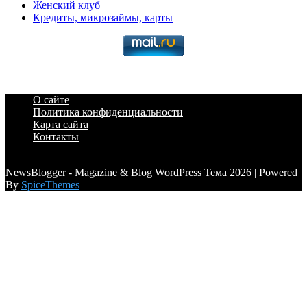
Женский клуб
Кредиты, микрозаймы, карты
О сайте
Политика конфиденциальности
Карта сайта
Контакты
a6a3996d789ca2d0
NewsBlogger - Magazine & Blog WordPress Тема 2026 | Powered
By
SpiceThemes