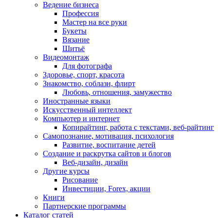
Ведение бизнеса
Профессия
Мастер на все руки
Букеты
Вязание
Шитьё
Видеомонтаж
Для фотографа
Здоровье, спорт, красота
Знакомство, соблазн, флирт
Любовь, отношения, замужество
Иностранные языки
Искусственный интеллект
Компьютер и интернет
Копирайтинг, работа с текстами, веб-райтинг
Самопознание, мотивация, психология
Развитие, воспитание детей
Создание и раскрутка сайтов и блогов
Веб-дизайн, дизайн
Другие курсы
Рисование
Инвестиции, Forex, акции
Книги
Партнерские программы
Каталог статей