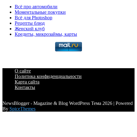
Всё про автомобили
Моментальные покупки
Всё для Photoshop
Рецепты блюд
Женский клуб
Кредиты, микрозаймы, карты
О сайте
Политика конфиденциальности
Карта сайта
Контакты
a6a3996d789ca2d0
NewsBlogger - Magazine & Blog WordPress Тема 2026 | Powered
By
SpiceThemes