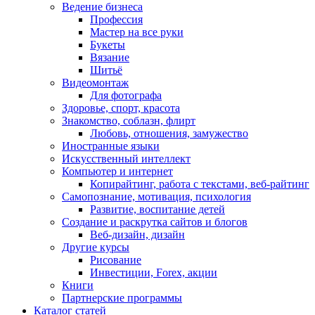
Ведение бизнеса
Профессия
Мастер на все руки
Букеты
Вязание
Шитьё
Видеомонтаж
Для фотографа
Здоровье, спорт, красота
Знакомство, соблазн, флирт
Любовь, отношения, замужество
Иностранные языки
Искусственный интеллект
Компьютер и интернет
Копирайтинг, работа с текстами, веб-райтинг
Самопознание, мотивация, психология
Развитие, воспитание детей
Создание и раскрутка сайтов и блогов
Веб-дизайн, дизайн
Другие курсы
Рисование
Инвестиции, Forex, акции
Книги
Партнерские программы
Каталог статей