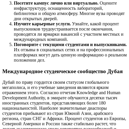
Посетите кампус лично или виртуально.
Оцените
инфраструктуру, оснащенность лабораторий,
библиотеки и общую атмосферу. Многие вузы проводят
дни открытых дверей.
Изучите карьерные услуги.
Узнайте, какой процент
выпускников трудоустраивается после окончания,
проводятся ли ярмарки вакансий с участием местных и
международных компаний.
Поговорите с текущими студентами и выпускниками.
Их отзывы в социальных сетях и на профессиональных
платформах могут дать ценную информацию о реальном
положении дел.
Международное студенческое сообщество Дубая
Дубай по праву гордится своим статусом глобального
мегаполиса, и его учебные заведения являются ярким
отражением этого. Согласно отчетам Knowledge and Human
Development Authority, в эмирате обучаются десятки тысяч
иностранных студентов, представляющих более 180
национальностей. Наиболее значительные диаспоры
студентов прибывают из стран Южной Азии, арабского
региона, стран СНГ и Африки. Процент студентов из Европы,
Северной Америки и России также стабильно растет, что
делает академическую среду невероятно разнообразной и