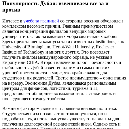
Популярность Дубая: взвешиваем все за и
против
Интерес к
учебе за границей
со стороны россиян обусловлен
комплексом весомых причин. Главным преимуществом
является концентрация филиалов ведущих мировых
университетов, так называемых «образовательных хабов».
Здесь представлены кампусы таких известных institutions, как
University of Birmingham, Heriot-Watt University, Rochester
Institute of Technology и многих других. Это позволяет
получить диплом международного образца, не уезжая в
Европу или США. Второй ключевой плюс – безопасность и
стабильность. Дубай известен одним из самых низких
уровней преступности в мире, что крайне важно для
студентов и их родителей. Третье преимущество – ориентация
на карьеру. Экономика Дубая, являющаяся региональным
центром для финансов, логистики, туризма и IT,
предоставляет обширные возможности для стажировок и
последующего трудоустройства.
Важным фактором является и лояльная визовая политика.
Студенческая виза позволяет не только учиться, но и
подрабатывать, а после выпуска существуют варианты для
получения долгосрочной резидентской визы. Однако есть и