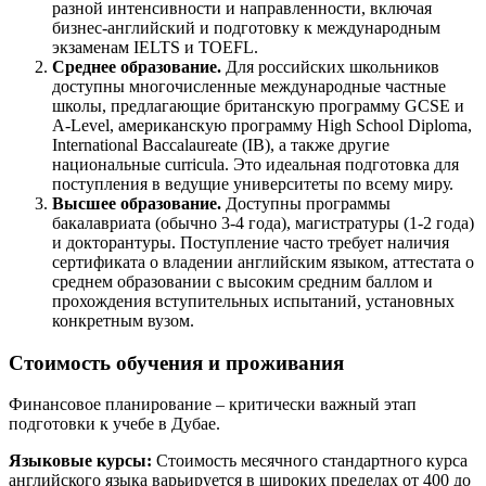
разной интенсивности и направленности, включая
бизнес-английский и подготовку к международным
экзаменам IELTS и TOEFL.
Среднее образование.
Для российских школьников
доступны многочисленные международные частные
школы, предлагающие британскую программу GCSE и
A-Level, американскую программу High School Diploma,
International Baccalaureate (IB), а также другие
национальные curricula. Это идеальная подготовка для
поступления в ведущие университеты по всему миру.
Высшее образование.
Доступны программы
бакалавриата (обычно 3-4 года), магистратуры (1-2 года)
и докторантуры. Поступление часто требует наличия
сертификата о владении английским языком, аттестата о
среднем образовании с высоким средним баллом и
прохождения вступительных испытаний, установных
конкретным вузом.
Стоимость обучения и проживания
Финансовое планирование – критически важный этап
подготовки к учебе в Дубае.
Языковые курсы:
Стоимость месячного стандартного курса
английского языка варьируется в широких пределах от 400 до