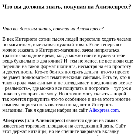
Что вы должны знать, покупая на Алиэкспресс?
Что вы должны знать, покупая на Алиэкспресс?
В век Интернета сотни тысяч людей перестали ходить часами
по магазинам, выискивая нужный товар. Если теперь все
можно заказать в Интернет-магазине, зачем напрягаться,
тратить свободное время, когда можно найти нужную тебе
вещь буквально в два клика? И, тем не менее, не все люди еще
перешли на такой формат шопинга, несмотря на его простоту
и доступность. Кто-то боится потерять деньги, кто-то просто
не умеет пользоваться тематическими сайтами. Есть те, кто в
такого рода «магазины» и не заглядывает, предпочитая все же
«реальность», где можно все пощупать и потрогать – тут уж я
никого уговорить не могу. Но я точно могу сказать – порой
так хочется прикупить что-то особенное и из-за этого многие
сомневающиеся пользователи попадают в Интернет-
магазины. Так я однажды набрел на сайт
Aliexpress.com
.
Aliexpress
(или
Алиэкспресс
) является одной из самых
известных торговых площадок на сегодняшний день. Сайт
этот держат китайцы, но не спешите закрывать вкладку –