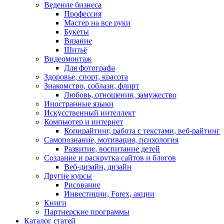
Ведение бизнеса
Профессия
Мастер на все руки
Букеты
Вязание
Шитьё
Видеомонтаж
Для фотографа
Здоровье, спорт, красота
Знакомство, соблазн, флирт
Любовь, отношения, замужество
Иностранные языки
Искусственный интеллект
Компьютер и интернет
Копирайтинг, работа с текстами, веб-райтинг
Самопознание, мотивация, психология
Развитие, воспитание детей
Создание и раскрутка сайтов и блогов
Веб-дизайн, дизайн
Другие курсы
Рисование
Инвестиции, Forex, акции
Книги
Партнерские программы
Каталог статей