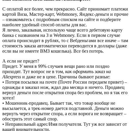
С оплатой все более, чем прекрасно. Сайт принимает платежи
картой Виза, Мастер-карт, Webmoney, Яндекс-деньги и прочие
– ознакомьтесь с подробным списком на сайте и подберите
наиболее удобный способ оплаты для вас.
Я лично, заказывая, использую чаще всего дебетовую карту
банка с названием на З и Webmoney. Если в первом случае
оплата происходит в рублях, то с Вебденьгами все иначе – там
стоимость заказа автоматически переводится в доллары (даже
если вы не имеете ВМЗ кошелька). Все без потерь.
А если не придет?
Придет. У меня в 99% случаев вещи рано или поздно
приходят. Тут вопрос не в том,
как оформить заказ на
Aliexpress
и даже не в цене. Причины бывают разные:
• Потеря посылки на почте (Почте России передаем привет) –
однажды я заказал нож, ждал два месяца и ничего. Продавец
вернул деньги после открытия спора без проблем, но я так его
хотел!
• Мошенник-продавец. Бывает так, что товар вообще не
высылается, а трек-номер дается подставной. Деньги можно
вернуть через открытие спора, а если ворюга не возвращает –
обострить этот самый спор.
• Неправильный адрес/Имя получателя. Тут уж все зависит от
вашей внимательности.