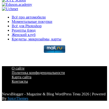
Всё про автомобили
Моментальные покупки
Всё для Photoshop
Рецепты блюд
Женский клуб
Кредиты, микрозаймы, карты
О сайте
Политика конфиденциальности
Карта сайта
Контакты
a6a3996d789ca2d0
NewsBlogger - Magazine & Blog WordPress Тема 2026 | Powered
By
SpiceThemes