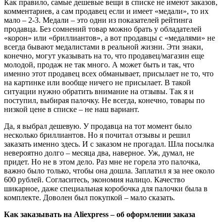
Как правило, самые дешевые вещи в списке не имеют заказов,
комментариев, а сам продавец если и имеет «медали», то их
мало – 2-3. Медали – это одни из показателей рейтинга
продавца. Без сомнений товар можно брать у обладателей
«корон» или «бриллиантов», а вот продавцы с «медалями» не
всегда бывают медалистами в реальной жизни. Эти знаки,
конечно, могут указывать на то, что продавец/магазин еще
молодой, продаж не так много. А может быть и так, что
именно этот продавец всех обманывает, присылает не то, что
на картинке или вообще ничего не присылает. В такой
ситуации нужно обратить внимание на отзывы. Так я и
поступил, выбирая палочку. Не всегда, конечно, товары по
низкой цене в списке – не наш вариант.
Да, я выбрал дешевую. У продавца на тот момент было
несколько бриллиантов. Но я почитал отзывы и решил
заказать именно здесь. И с заказом не прогадал. Шла посылка
невероятно долго – месяца два, наверное. Уж, думал, не
придет. Но не в этом дело. Раз мне не горела это палочка,
важно было только, чтобы она дошла. Заплатил я за нее около
600 рублей. Согласитесь, экономия налицо. Качество
шикарное, даже специальная коробочка для палочки была в
комплекте. Доволен был покупкой – мало сказать.
Как заказывать на Aliexpress – об оформлении заказа