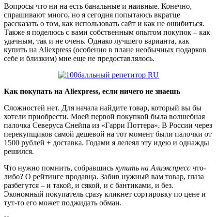
Вопросы что ни на есть банальные и наивные. Конечно,
спрашивают много, но я сегодня попытаюсь вкратце
рассказать о том, как использовать сайт и как не ошибиться.
Также я поделюсь с вами собственным опытом покупок – как
удачным, так и не очень. Однако лучшего варианта, как
купить на Aliexpress (особенно в плане необычных подарков
себе и близким) мне еще не предоставлялось.
Как покупать на Aliexpress, если ничего не знаешь
Сложностей нет. Для начала найдите товар, который вы бы
хотели приобрести. Моей первой покупкой была волшебная
палочка Северуса Снейпа из «Гарри Поттера». В России через
перекупщиков самой дешевой на тот момент были палочки от
1500 рублей + доставка. Годами я лелеял эту идею и однажды
решился.
Что нужно помнить, собравшись
купить на Алиэкспресс
что-
либо? О рейтинге продавца. Забив нужный вам товар, глаза
разбегутся – и такой, и сякой, и с бантиками, и без.
Экономный покупатель сразу кликнет сортировку по цене и
тут-то его может поджидать обман.