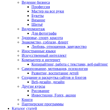
Ведение бизнеса
Профессия
Мастер на все руки
Букеты
Вязание
Шитьё
Видеомонтаж
Для фотографа
Здоровье, спорт, красота
Знакомство, соблазн, флирт
Любовь, отношения, замужество
Иностранные языки
Искусственный интеллект
Компьютер и интернет
Копирайтинг, работа с текстами, веб-райтинг
Самопознание, мотивация, психология
Развитие, воспитание детей
Создание и раскрутка сайтов и блогов
Веб-дизайн, дизайн
Другие курсы
Рисование
Инвестиции, Forex, акции
Книги
Партнерские программы
Каталог статей