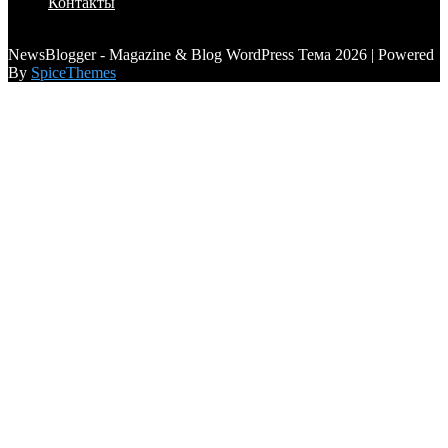
Контакты
a6a3996d789ca2d0
NewsBlogger - Magazine & Blog WordPress Тема 2026 | Powered
By
SpiceThemes