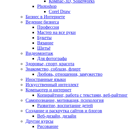
Компас-3D, SolidWorks
Photoshop
Corel Draw
Бизнес в Интернете
Ведение бизнеса
Профессия
Мастер на все руки
Букеты
Вязание
Шитьё
Видеомонтаж
Для фотографа
Здоровье, спорт, красота
Знакомство, соблазн, флирт
Любовь, отношения, замужество
Иностранные языки
Искусственный интеллект
Компьютер и интернет
Копирайтинг, работа с текстами, веб-райтинг
Самопознание, мотивация, психология
Развитие, воспитание детей
Создание и раскрутка сайтов и блогов
Веб-дизайн, дизайн
Другие курсы
Рисование