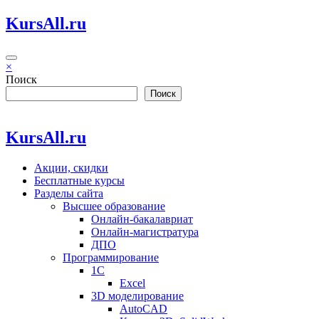
Перейти
KursAll.ru
к
содержимому
×
Поиск
Поиск
KursAll.ru
Акции, скидки
Бесплатные курсы
Разделы сайта
Высшее образование
Онлайн-бакалавриат
Онлайн-магистратура
ДПО
Программирование
1С
Excel
3D моделирование
AutoCAD