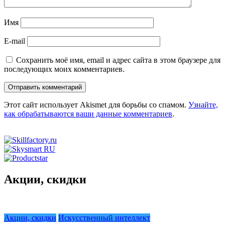
Имя
E-mail
Сохранить моё имя, email и адрес сайта в этом браузере для
последующих моих комментариев.
Этот сайт использует Akismet для борьбы со спамом.
Узнайте,
как обрабатываются ваши данные комментариев
.
Акции, скидки
Акции, скидки
Искусственный интеллект