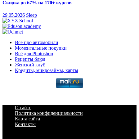
Скидка до 67% на 170+ курсов
29.05.2026
Sleep
Всё про автомобили
Моментальные покупки
Всё для Photoshop
Рецепты блюд
Женский клуб
Кредиты, микрозаймы, карты
О сайте
Политика конфиденциальности
Карта сайта
Контакты
a6a3996d789ca2d0