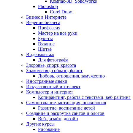
Компас-3D, SolidWorks
Photoshop
Corel Draw
Бизнес в Интернете
Ведение бизнеса
Профессия
Мастер на все руки
Букеты
Вязание
Шитьё
Видеомонтаж
Для фотографа
Здоровье, спорт, красота
Знакомство, соблазн, флирт
Любовь, отношения, замужество
Иностранные языки
Искусственный интеллект
Компьютер и интернет
Копирайтинг, работа с текстами, веб-райтинг
Самопознание, мотивация, психология
Развитие, воспитание детей
Создание и раскрутка сайтов и блогов
Веб-дизайн, дизайн
Другие курсы
Рисование