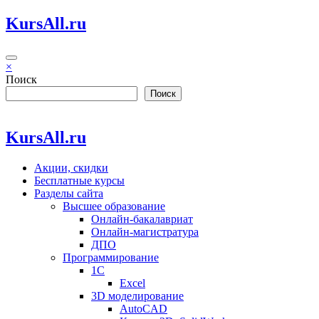
Перейти
KursAll.ru
к
содержимому
×
Поиск
Поиск
KursAll.ru
Акции, скидки
Бесплатные курсы
Разделы сайта
Высшее образование
Онлайн-бакалавриат
Онлайн-магистратура
ДПО
Программирование
1С
Excel
3D моделирование
AutoCAD