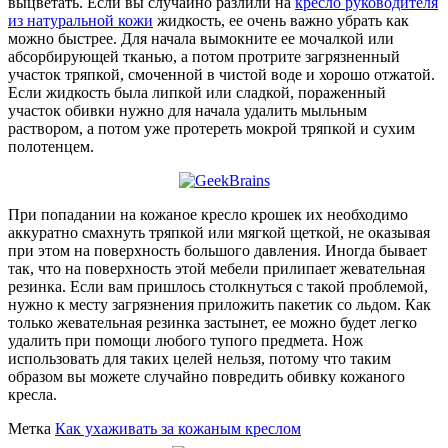
выцветать. Если вы случайно разлили на
кресло руководителя
из натуральной кожи
жидкость, ее очень важно убрать как
можно быстрее. Для начала вымокните ее мочалкой или
абсорбирующей тканью, а потом протрите загрязненный
участок тряпкой, смоченной в чистой воде и хорошо отжатой.
Если жидкость была липкой или сладкой, пораженный
участок обивки нужно для начала удалить мыльным
раствором, а потом уже протереть мокрой тряпкой и сухим
полотенцем.
При попадании на кожаное кресло крошек их необходимо
аккуратно смахнуть тряпкой или мягкой щеткой, не оказывая
при этом на поверхность большого давления. Иногда бывает
так, что на поверхность этой мебели прилипает жевательная
резинка. Если вам пришлось столкнуться с такой проблемой,
нужно к месту загрязнения приложить пакетик со льдом. Как
только жевательная резинка застынет, ее можно будет легко
удалить при помощи любого тупого предмета. Нож
использовать для таких целей нельзя, потому что таким
образом вы можете случайно повредить обивку кожаного
кресла.
Метка
Как ухаживать за кожаным креслом