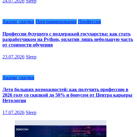
24.07.2026
Sleep
Акции, скидки
Программирование
Профессия
Профессия будущего с поддержкой государства: как стать
разработчиком на Python, оплатив лишь небольшую часть
от стоимости обучения
23.07.2026
Sleep
Акции, скидки
Лето больших возможностей: как получить профессию в
2026 году со скидкой до 50% и бонусом от Центра карьеры
Нетологии
17.07.2026
Sleep