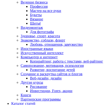
Ведение бизнеса
Профессия
Мастер на все руки
Букеты
Вязание
Шитьё
Видеомонтаж
Для фотографа
Здоровье, спорт, красота
Знакомство, соблазн, флирт
Любовь, отношения, замужество
Иностранные языки
Искусственный интеллект
Компьютер и интернет
Копирайтинг, работа с текстами, веб-райтинг
Самопознание, мотивация, психология
Развитие, воспитание детей
Создание и раскрутка сайтов и блогов
Веб-дизайн, дизайн
Другие курсы
Рисование
Инвестиции, Forex, акции
Книги
Партнерские программы
Каталог статей