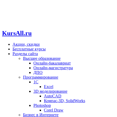
KursAll.ru
Акции, скидки
Бесплатные курсы
Разделы сайта
Высшее образование
Онлайн-бакалавриат
Онлайн-магистратура
ДПО
Программирование
1С
Excel
3D моделирование
AutoCAD
Компас-3D, SolidWorks
Photoshop
Corel Draw
Бизнес в Интернете