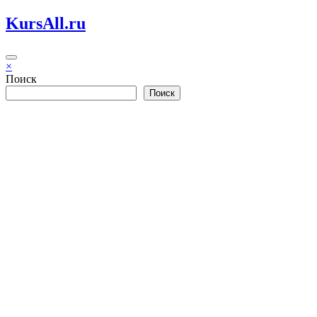
Перейти
KursAll.ru
к
содержимому
×
Поиск
Поиск