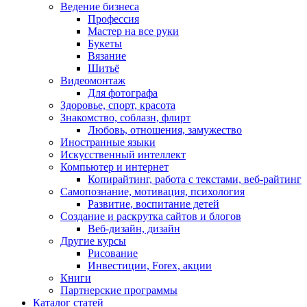
Ведение бизнеса
Профессия
Мастер на все руки
Букеты
Вязание
Шитьё
Видеомонтаж
Для фотографа
Здоровье, спорт, красота
Знакомство, соблазн, флирт
Любовь, отношения, замужество
Иностранные языки
Искусственный интеллект
Компьютер и интернет
Копирайтинг, работа с текстами, веб-райтинг
Самопознание, мотивация, психология
Развитие, воспитание детей
Создание и раскрутка сайтов и блогов
Веб-дизайн, дизайн
Другие курсы
Рисование
Инвестиции, Forex, акции
Книги
Партнерские программы
Каталог статей