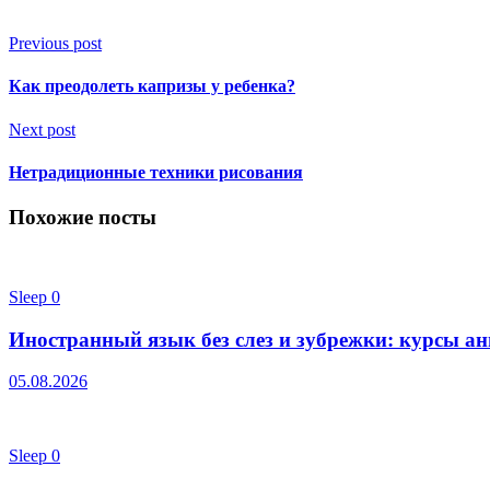
Previous post
Как преодолеть капризы у ребенка?
Next post
Нетрадиционные техники рисования
Похожие посты
Sleep
0
Иностранный язык без слез и зубрежки: курсы ан
05.08.2026
Sleep
0