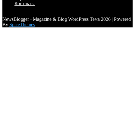
Контакты
a6a3996d789ca2d0
NewsBlogger - Magazine & Blog WordPress Тема 2026 | Powered
By
SpiceThemes