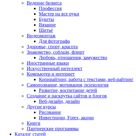
Ведение бизнеса
Профессия
Мастер на все руки
Букеты
Вязание
Шитьё
Видеомонтаж
Для фотографа
Здоровье, спорт, красота
Знакомство, соблазн, флирт
Любовь, отношения, замужество
Иностранные языки
Искусственный интеллект
Компьютер и интернет
Копирайтинг, работа с текстами, веб-райтинг
Самопознание, мотивация, психология
Развитие, воспитание детей
Создание и раскрутка сайтов и блогов
Веб-дизайн, дизайн
Другие курсы
Рисование
Инвестиции, Forex, акции
Книги
Партнерские программы
Каталог статей