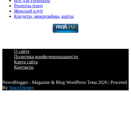
Всё для Photoshop
Рецепты блюд
Женский клуб
Кредиты, микрозаймы, карты
О сайте
Политика конфиденциальности
Карта сайта
Контакты
a6a3996d789ca2d0
NewsBlogger - Magazine & Blog WordPress Тема 2026 | Powered
By
SpiceThemes