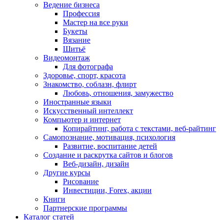
Ведение бизнеса
Профессия
Мастер на все руки
Букеты
Вязание
Шитьё
Видеомонтаж
Для фотографа
Здоровье, спорт, красота
Знакомство, соблазн, флирт
Любовь, отношения, замужество
Иностранные языки
Искусственный интеллект
Компьютер и интернет
Копирайтинг, работа с текстами, веб-райтинг
Самопознание, мотивация, психология
Развитие, воспитание детей
Создание и раскрутка сайтов и блогов
Веб-дизайн, дизайн
Другие курсы
Рисование
Инвестиции, Forex, акции
Книги
Партнерские программы
Каталог статей