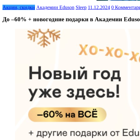
Акции, скидки
Академии Eduson
Sleep
11.12.2024
0 Комментар
До –60% + новогодние подарки в Академии Edus