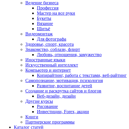
Ведение бизнеса
Профессия
Мастер на все руки
Букеты
Вязание
Шитьё
Видеомонтаж
Для фотографа
Здоровье, спорт, красота
Знакомство, соблазн, флирт
Любовь, отношения, замужество
Иностранные языки
Искусственный интеллект
Компьютер и интернет
Копирайтинг, работа с текстами, веб-райтинг
Самопознание, мотивация, психология
Развитие, воспитание детей
Создание и раскрутка сайтов и блогов
Веб-дизайн, дизайн
Другие курсы
Рисование
Инвестиции, Forex, акции
Книги
Партнерские программы
Каталог статей