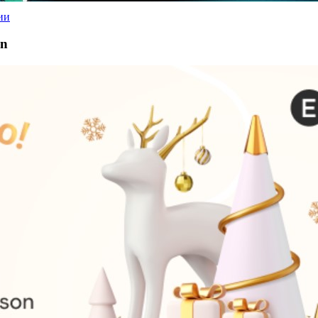
ии
on