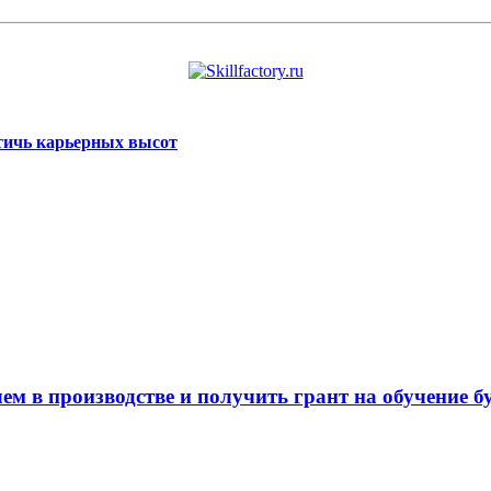
стичь карьерных высот
ем в производстве и получить грант на обучение б