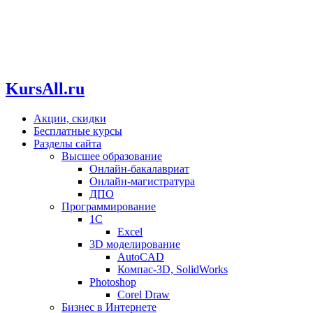
KursAll.ru
Акции, скидки
Бесплатные курсы
Разделы сайта
Высшее образование
Онлайн-бакалавриат
Онлайн-магистратура
ДПО
Программирование
1С
Excel
3D моделирование
AutoCAD
Компас-3D, SolidWorks
Photoshop
Corel Draw
Бизнес в Интернете