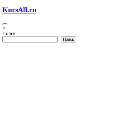
Перейти
KursAll.ru
к
содержимому
×
Поиск
Поиск