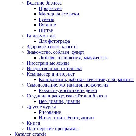
Ведение бизнеса
Профессия
Мастер на все руки
Букеты
Вязание
Шитьё
Видеомонтаж
Для фотографа
Здоровье, спорт, красота
Знакомство, соблазн, флирт
Любовь, отношения, замужество
Иностранные языки
Искусственный интеллект
Компьютер и интернет
Копирайтинг, работа с текстами, веб-райтинг
Самопознание, мотивация, психология
Развитие, воспитание детей
Создание и раскрутка сайтов и блогов
Веб-дизайн, дизайн
Другие курсы
Рисование
Инвестиции, Forex, акции
Книги
Партнерские программы
Каталог статей