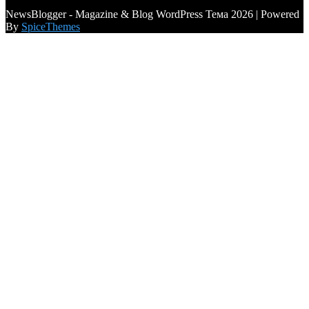
a6a3996d789ca2d0
NewsBlogger - Magazine & Blog WordPress Тема 2026 | Powered
By
SpiceThemes