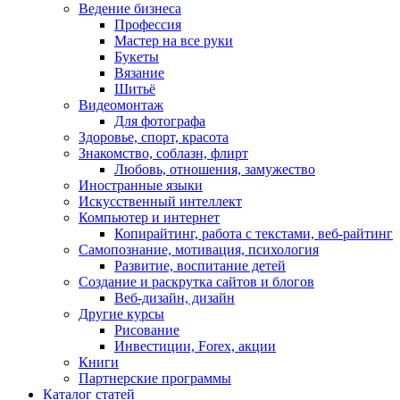
Ведение бизнеса
Профессия
Мастер на все руки
Букеты
Вязание
Шитьё
Видеомонтаж
Для фотографа
Здоровье, спорт, красота
Знакомство, соблазн, флирт
Любовь, отношения, замужество
Иностранные языки
Искусственный интеллект
Компьютер и интернет
Копирайтинг, работа с текстами, веб-райтинг
Самопознание, мотивация, психология
Развитие, воспитание детей
Создание и раскрутка сайтов и блогов
Веб-дизайн, дизайн
Другие курсы
Рисование
Инвестиции, Forex, акции
Книги
Партнерские программы
Каталог статей