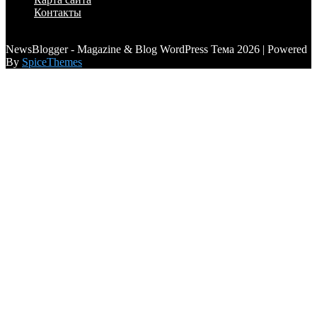
Контакты
a6a3996d789ca2d0
NewsBlogger - Magazine & Blog WordPress Тема 2026 | Powered
By
SpiceThemes