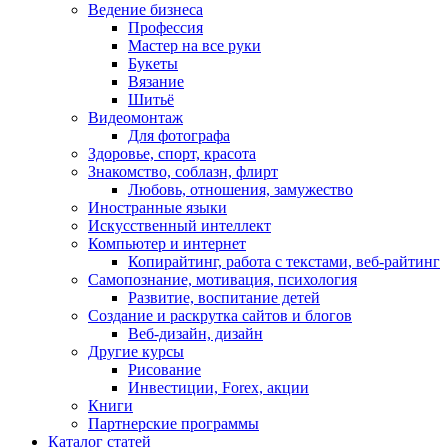
Ведение бизнеса
Профессия
Мастер на все руки
Букеты
Вязание
Шитьё
Видеомонтаж
Для фотографа
Здоровье, спорт, красота
Знакомство, соблазн, флирт
Любовь, отношения, замужество
Иностранные языки
Искусственный интеллект
Компьютер и интернет
Копирайтинг, работа с текстами, веб-райтинг
Самопознание, мотивация, психология
Развитие, воспитание детей
Создание и раскрутка сайтов и блогов
Веб-дизайн, дизайн
Другие курсы
Рисование
Инвестиции, Forex, акции
Книги
Партнерские программы
Каталог статей