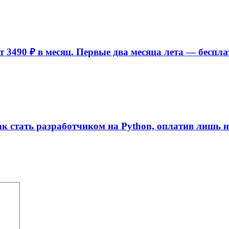
 3490 ₽ в месяц. Первые два месяца лета — беспла
ак стать разработчиком на Python, оплатив лишь 