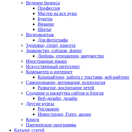
Ведение бизнеса
Профессия
Мастер на все руки
Букеты
Вязание
Шитьё
Видеомонтаж
Для фотографа
Здоровье, спорт, красота
Знакомство, соблазн, флирт
Любовь, отношения, замужество
Иностранные языки
Искусственный интеллект
Компьютер и интернет
Копирайтинг, работа с текстами, веб-райтинг
Самопознание, мотивация, психология
Развитие, воспитание детей
Создание и раскрутка сайтов и блогов
Веб-дизайн, дизайн
Другие курсы
Рисование
Инвестиции, Forex, акции
Книги
Партнерские программы
Каталог статей