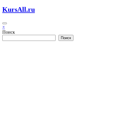
Перейти
KursAll.ru
к
содержимому
×
Поиск
Поиск