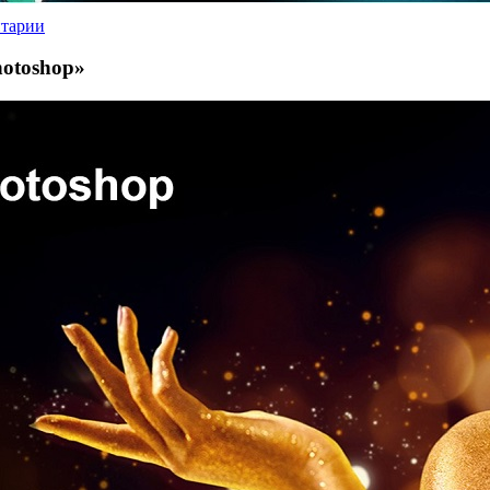
нтарии
otoshop»