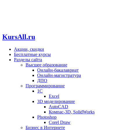
KursAll.ru
Акции, скидки
Бесплатные курсы
Разделы сайта
Высшее образование
Онлайн-бакалавриат
Онлайн-магистратура
ДПО
Программирование
1С
Excel
3D моделирование
AutoCAD
Компас-3D, SolidWorks
Photoshop
Corel Draw
Бизнес в Интернете