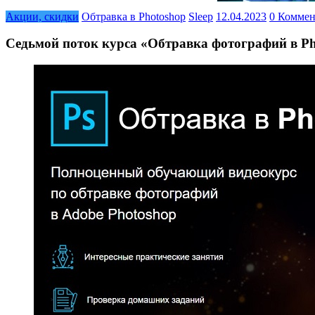
Акции, скидки
Обтравка в Photoshop
Sleep
12.04.2023
0 Комме
Седьмой поток курса «Обтравка фотографий в Ph