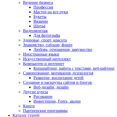
Ведение бизнеса
Профессия
Мастер на все руки
Букеты
Вязание
Шитьё
Видеомонтаж
Для фотографа
Здоровье, спорт, красота
Знакомство, соблазн, флирт
Любовь, отношения, замужество
Иностранные языки
Искусственный интеллект
Компьютер и интернет
Копирайтинг, работа с текстами, веб-райтинг
Самопознание, мотивация, психология
Развитие, воспитание детей
Создание и раскрутка сайтов и блогов
Веб-дизайн, дизайн
Другие курсы
Рисование
Инвестиции, Forex, акции
Книги
Партнерские программы
Каталог статей