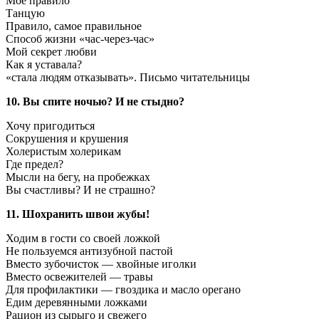
Мое правило
Танцую
Правило, самое правильное
Способ жизни «час-через-час»
Мой секрет любви
Как я уставала?
«стала людям отказывать». Письмо читательницы
10. Вы спите ночью? И не стыдно?
Хочу пригодиться
Сокрушения и крушения
Холеристым холерикам
Где предел?
Мысли на бегу, на пробежках
Вы счастливы? И не страшно?
11. Шохранить швои жубы!
Ходим в гости со своей ложкой
Не пользуемся антизубной пастой
Вместо зубочисток — хвойные иголки
Вместо освежителей — травы
Для профилактики — гвоздика и масло орегано
Едим деревянными ложками
Рацион из сырыго и свежего