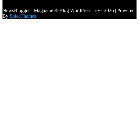
a6a3996d789ca2d0
NewsBlogger - Magazine & Blog WordPress Тема 2026 | Powered
By
SpiceThemes