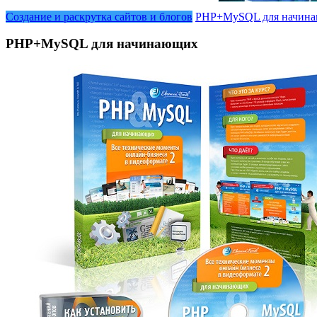
Создание и раскрутка сайтов и блогов
PHP+MySQL для начин
PHP+MySQL для начинающих