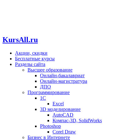
KursAll.ru
Акции, скидки
Бесплатные курсы
Разделы сайта
Высшее образование
Онлайн-бакалавриат
Онлайн-магистратура
ДПО
Программирование
1С
Excel
3D моделирование
AutoCAD
Компас-3D, SolidWorks
Photoshop
Corel Draw
Бизнес в Интернете