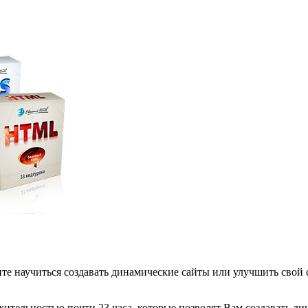
тите научиться создавать динамические сайты или улучшить свой 
жительностью почти 23 часа, которые позволят Вам создавать д