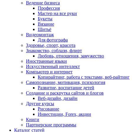
Ведение бизнеса
Профессия
Мастер на все руки
Букеты
Вязание
Шитьё
Видеомонтаж
Для фотографа
Здоровье, спорт, красота
Знакомство, соблазн, флирт
Любовь, отношения, замужество
Иностранные языки
Искусственный интеллект
Компьютер и интернет
Копирайтинг, работа с текстами, веб-райтинг
Самопознание, мотивация, психология
Развитие, воспитание детей
Создание и раскрутка сайтов и блогов
Веб-дизайн, дизайн
Другие курсы
Рисование
Инвестиции, Forex, акции
Книги
Партнерские программы
Каталог статей