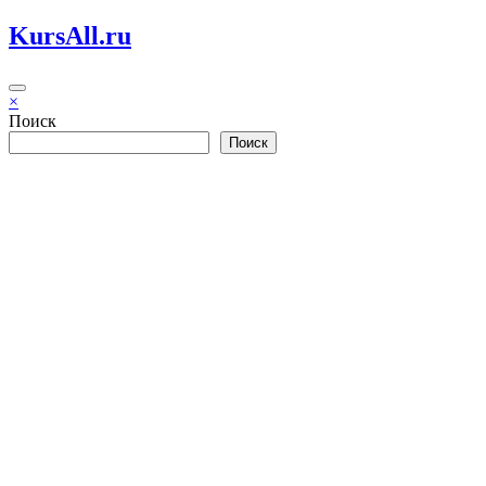
Перейти
KursAll.ru
к
содержимому
×
Поиск
Поиск