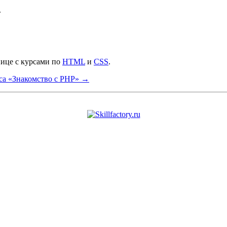
.
нице с курсами по
HTML
и
CSS
.
рса «Знакомство с PHP» →