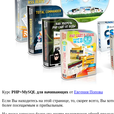
Курс
PHP+MySQL для начинающих
от
Евгения Попова
Если Вы находитесь на этой странице, то, скорее всего, Вы хо
более посещаемым и прибыльным.
На диске записано более ста десяти видеоуроков общей продол