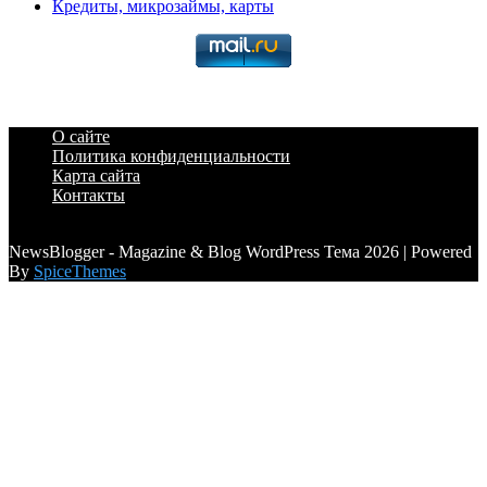
Кредиты, микрозаймы, карты
О сайте
Политика конфиденциальности
Карта сайта
Контакты
a6a3996d789ca2d0
NewsBlogger - Magazine & Blog WordPress Тема 2026 | Powered
By
SpiceThemes