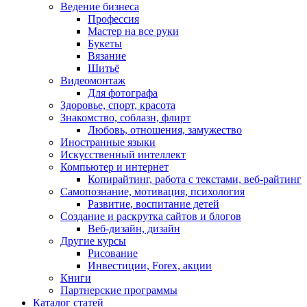
Ведение бизнеса
Профессия
Мастер на все руки
Букеты
Вязание
Шитьё
Видеомонтаж
Для фотографа
Здоровье, спорт, красота
Знакомство, соблазн, флирт
Любовь, отношения, замужество
Иностранные языки
Искусственный интеллект
Компьютер и интернет
Копирайтинг, работа с текстами, веб-райтинг
Самопознание, мотивация, психология
Развитие, воспитание детей
Создание и раскрутка сайтов и блогов
Веб-дизайн, дизайн
Другие курсы
Рисование
Инвестиции, Forex, акции
Книги
Партнерские программы
Каталог статей