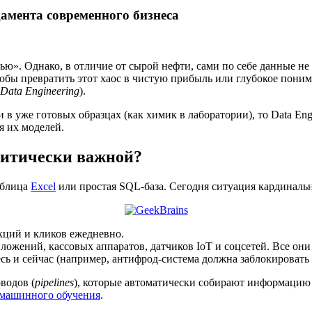
амента современного бизнеса
ю». Однако, в отличие от сырой нефти, сами по себе данные не
тобы превратить этот хаос в чистую прибыль или глубокое пони
Data Engineering
).
и в уже готовых образцах (как химик в лаборатории), то Data E
я их моделей.
ритически важной?
аблица
Excel
или простая SQL-база. Сегодня ситуация кардиналь
кций и кликов ежедневно.
жений, кассовых аппаратов, датчиков IoT и соцсетей. Все они 
ь и сейчас (например, антифрод-система должна заблокировать
водов (
pipelines
), которые автоматически собирают информацию 
машинного обучения
.