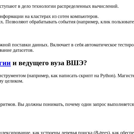
вступают в дело технологии распределенных вычислений.
нформации на кластерах из сотен компьютеров.
. Позволяют обрабатывать события (например, клик пользовате
ной поставки данных. Включает в себя автоматическое тестиров
вание датасетов.
гии
и ведущего вуза ВШЭ?
струментом (например, как написать скрипт на Python). Магис
му целиком.
итмов. Вы должны понимать, почему один запрос выполняется 0
ндексирование, как устроены деревья поиска (
B-trees
), как обесп