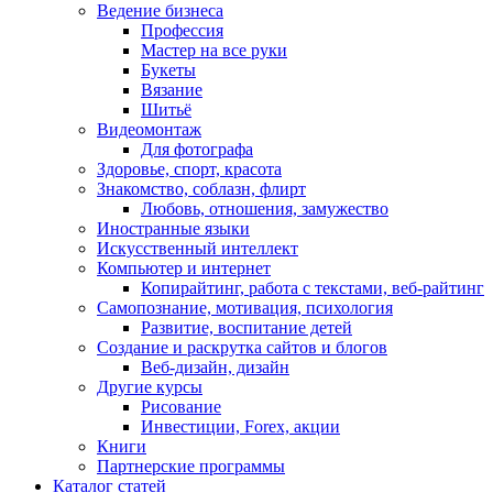
Ведение бизнеса
Профессия
Мастер на все руки
Букеты
Вязание
Шитьё
Видеомонтаж
Для фотографа
Здоровье, спорт, красота
Знакомство, соблазн, флирт
Любовь, отношения, замужество
Иностранные языки
Искусственный интеллект
Компьютер и интернет
Копирайтинг, работа с текстами, веб-райтинг
Самопознание, мотивация, психология
Развитие, воспитание детей
Создание и раскрутка сайтов и блогов
Веб-дизайн, дизайн
Другие курсы
Рисование
Инвестиции, Forex, акции
Книги
Партнерские программы
Каталог статей