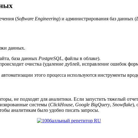
нных
ечения (
Software Engineering
) и администрирования баз данных (
узки данных.
айта, база данных
PostgreSQL
, файлы в облаке).
 происходит очистка (удаление дублей, исправление ошибок форм
я автоматизации этого процесса используются инструменты вро
оры, не подходят для аналитики. Если запустить тяжелый отчет 
зированные системы (
ClickHouse
,
Google BigQuery
,
Snowflake
),
чтобы аналитикам было удобно писать запросы.