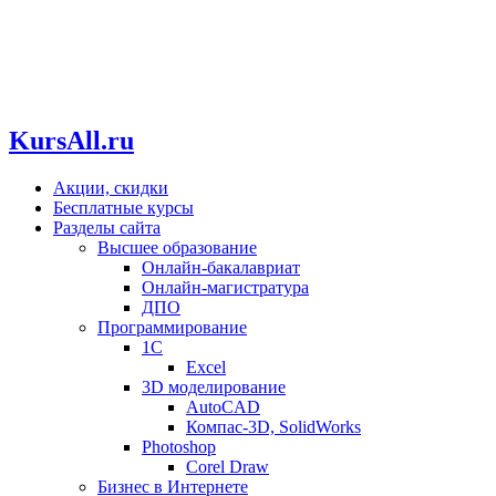
KursAll.ru
Акции, скидки
Бесплатные курсы
Разделы сайта
Высшее образование
Онлайн-бакалавриат
Онлайн-магистратура
ДПО
Программирование
1С
Excel
3D моделирование
AutoCAD
Компас-3D, SolidWorks
Photoshop
Corel Draw
Бизнес в Интернете