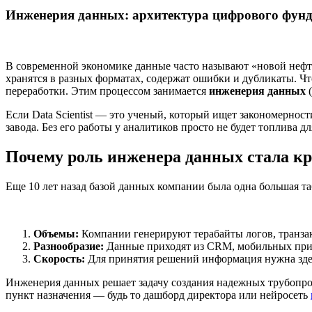
Инженерия данных: архитектура цифрового фунд
В современной экономике данные часто называют «новой нефть
хранятся в разных форматах, содержат ошибки и дубликаты. Ч
переработки. Этим процессом занимается
инженерия данных
(
Если Data Scientist — это ученый, который ищет закономерност
завода. Без его работы у аналитиков просто не будет топлива дл
Почему роль инженера данных стала к
Еще 10 лет назад базой данных компании была одна большая т
Объемы:
Компании генерируют терабайты логов, транза
Разнообразие:
Данные приходят из CRM, мобильных прило
Скорость:
Для принятия решений информация нужна здес
Инженерия данных решает задачу создания надежных трубопро
пункт назначения — будь то дашборд директора или нейросеть