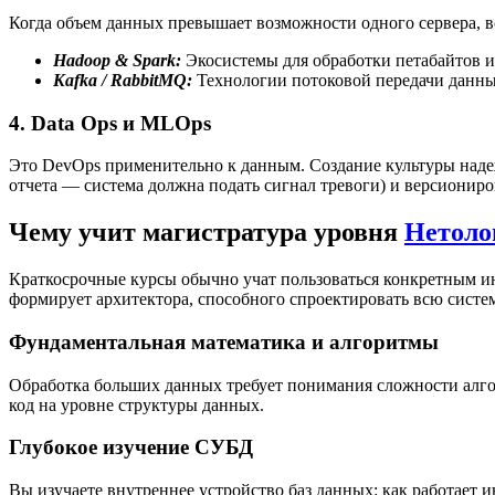
Когда объем данных превышает возможности одного сервера, 
Hadoop & Spark:
Экосистемы для обработки петабайтов и
Kafka / RabbitMQ:
Технологии потоковой передачи данных
4. Data Ops и MLOps
Это DevOps применительно к данным. Создание культуры надеж
отчета — система должна подать сигнал тревоги) и версиониро
Чему учит магистратура уровня
Нетоло
Краткосрочные курсы обычно учат пользоваться конкретным ин
формирует архитектора, способного спроектировать всю систе
Фундаментальная математика и алгоритмы
Обработка больших данных требует понимания сложности алгор
код на уровне структуры данных.
Глубокое изучение СУБД
Вы изучаете внутреннее устройство баз данных: как работает и