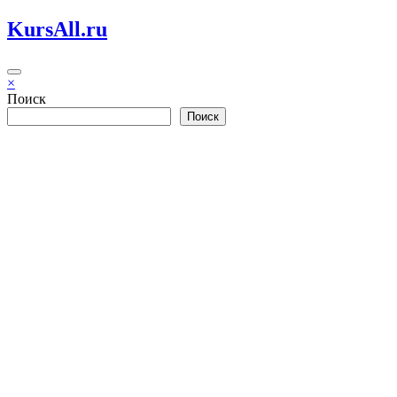
Перейти
KursAll.ru
к
содержимому
×
Поиск
Поиск