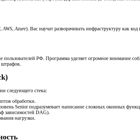
d
,
AWS
,
Azure
). Вас научат разворачивать инфраструктуру как код 
е пользователей РФ. Программа уделяет огромное внимание со
 штрафов.
ck)
ии следующего стека:
птов обработки.
Уровень Senior подразумевает написание сложных оконных функ
аф зависимостей DAG).
вания нагрузки.
.
ность