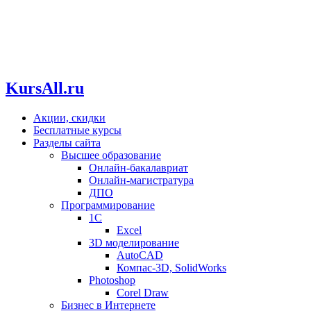
KursAll.ru
Акции, скидки
Бесплатные курсы
Разделы сайта
Высшее образование
Онлайн-бакалавриат
Онлайн-магистратура
ДПО
Программирование
1С
Excel
3D моделирование
AutoCAD
Компас-3D, SolidWorks
Photoshop
Corel Draw
Бизнес в Интернете