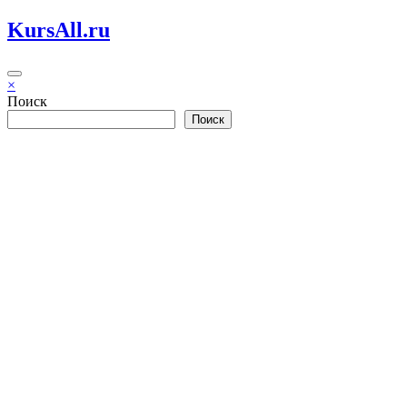
Перейти
KursAll.ru
к
содержимому
×
Поиск
Поиск