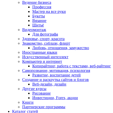
Ведение бизнеса
Профессия
Мастер на все руки
Букеты
Вязание
Шитьё
Видеомонтаж
Для фотографа
Здоровье, спорт, красота
Знакомство, соблазн, флирт
Любовь, отношения, замужество
Иностранные языки
Искусственный интеллект
Компьютер и интернет
Копирайтинг, работа с текстами, веб-райтинг
Самопознание, мотивация, психология
Развитие, воспитание детей
Создание и раскрутка сайтов и блогов
Веб-дизайн, дизайн
Другие курсы
Рисование
Инвестиции, Forex, акции
Книги
Партнерские программы
Каталог статей