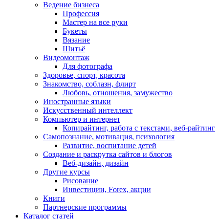
Ведение бизнеса
Профессия
Мастер на все руки
Букеты
Вязание
Шитьё
Видеомонтаж
Для фотографа
Здоровье, спорт, красота
Знакомство, соблазн, флирт
Любовь, отношения, замужество
Иностранные языки
Искусственный интеллект
Компьютер и интернет
Копирайтинг, работа с текстами, веб-райтинг
Самопознание, мотивация, психология
Развитие, воспитание детей
Создание и раскрутка сайтов и блогов
Веб-дизайн, дизайн
Другие курсы
Рисование
Инвестиции, Forex, акции
Книги
Партнерские программы
Каталог статей