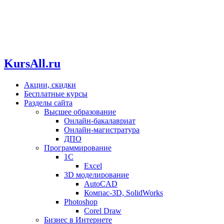
KursAll.ru
Акции, скидки
Бесплатные курсы
Разделы сайта
Высшее образование
Онлайн-бакалавриат
Онлайн-магистратура
ДПО
Программирование
1С
Excel
3D моделирование
AutoCAD
Компас-3D, SolidWorks
Photoshop
Corel Draw
Бизнес в Интернете