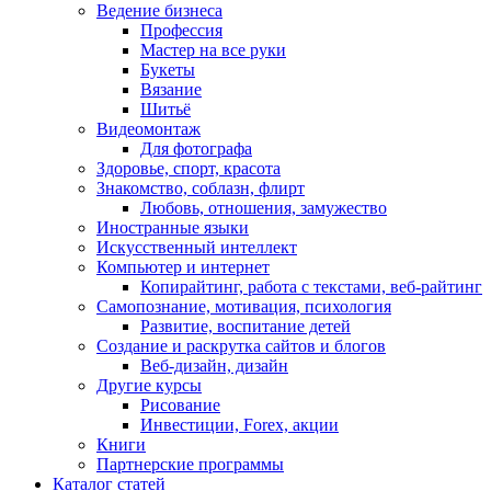
Ведение бизнеса
Профессия
Мастер на все руки
Букеты
Вязание
Шитьё
Видеомонтаж
Для фотографа
Здоровье, спорт, красота
Знакомство, соблазн, флирт
Любовь, отношения, замужество
Иностранные языки
Искусственный интеллект
Компьютер и интернет
Копирайтинг, работа с текстами, веб-райтинг
Самопознание, мотивация, психология
Развитие, воспитание детей
Создание и раскрутка сайтов и блогов
Веб-дизайн, дизайн
Другие курсы
Рисование
Инвестиции, Forex, акции
Книги
Партнерские программы
Каталог статей