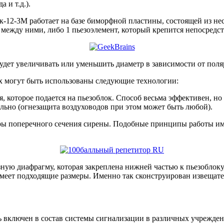
 и т.д.).
2-3М работает на базе биморфной пластины, состоящей из неско
 между ними, либо 1 пьезоэлемент, который крепится непосредст
будет увеличивать или уменьшить диаметр в зависимости от поля
ях могут быть использованы следующие технологии:
, которое подается на пьезоблок. Способ весьма эффективен, но
льно (огнезащита воздуховодов при этом может быть любой).
еры поперечного сечения сирены. Подобные принципы работы им
зную диафрагму, которая закреплена нижней частью к пьезоблок
 имеет подходящие размеры. Именно так сконструирован извещат
включен в состав системы сигнализации в различных учрежден