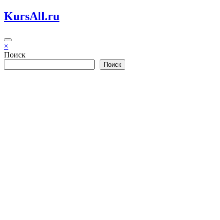
Перейти
KursAll.ru
к
содержимому
×
Поиск
Поиск