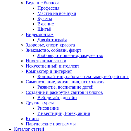
Ведение бизнеса
Профессия
Мастер на все руки
Букеты
Вязание
Шитьё
Видеомонтаж
Для фотографа
Здоровье, спорт, красота
Знакомство, соблазн, флирт
Любовь, отношения, замужество
Иностранные языки
Искусственный интеллект
Компьютер и интернет
Копирайтинг, работа с текстами, веб-райтинг
Самопознание, мотивация, психология
Развитие, воспитание детей
Создание и раскрутка сайтов и блогов
Веб-дизайн, дизайн
Другие курсы
Рисование
Инвестиции, Forex, акции
Книги
Партнерские программы
Каталог статей