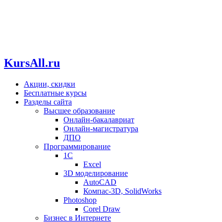
KursAll.ru
Акции, скидки
Бесплатные курсы
Разделы сайта
Высшее образование
Онлайн-бакалавриат
Онлайн-магистратура
ДПО
Программирование
1С
Excel
3D моделирование
AutoCAD
Компас-3D, SolidWorks
Photoshop
Corel Draw
Бизнес в Интернете