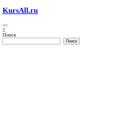
Перейти
KursAll.ru
к
содержимому
×
Поиск
Поиск