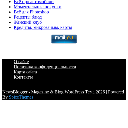
Всё про автомобили
Моментальные покупки
Всё для Photoshop
Рецепты блюд
Женский клуб
Кредиты, микрозаймы, карты
О сайте
Политика конфиденциальности
Карта сайта
Контакты
a6a3996d789ca2d0
NewsBlogger - Magazine & Blog WordPress Тема 2026 | Powered
By
SpiceThemes