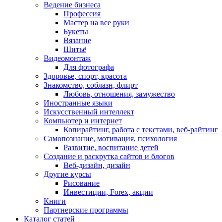
Ведение бизнеса
Профессия
Мастер на все руки
Букеты
Вязание
Шитьё
Видеомонтаж
Для фотографа
Здоровье, спорт, красота
Знакомство, соблазн, флирт
Любовь, отношения, замужество
Иностранные языки
Искусственный интеллект
Компьютер и интернет
Копирайтинг, работа с текстами, веб-райтинг
Самопознание, мотивация, психология
Развитие, воспитание детей
Создание и раскрутка сайтов и блогов
Веб-дизайн, дизайн
Другие курсы
Рисование
Инвестиции, Forex, акции
Книги
Партнерские программы
Каталог статей