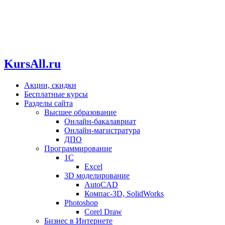
KursAll.ru
Акции, скидки
Бесплатные курсы
Разделы сайта
Высшее образование
Онлайн-бакалавриат
Онлайн-магистратура
ДПО
Программирование
1С
Excel
3D моделирование
AutoCAD
Компас-3D, SolidWorks
Photoshop
Corel Draw
Бизнес в Интернете