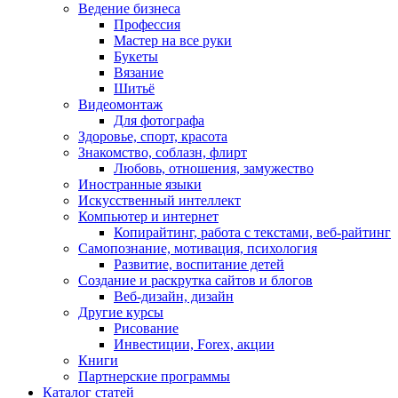
Ведение бизнеса
Профессия
Мастер на все руки
Букеты
Вязание
Шитьё
Видеомонтаж
Для фотографа
Здоровье, спорт, красота
Знакомство, соблазн, флирт
Любовь, отношения, замужество
Иностранные языки
Искусственный интеллект
Компьютер и интернет
Копирайтинг, работа с текстами, веб-райтинг
Самопознание, мотивация, психология
Развитие, воспитание детей
Создание и раскрутка сайтов и блогов
Веб-дизайн, дизайн
Другие курсы
Рисование
Инвестиции, Forex, акции
Книги
Партнерские программы
Каталог статей