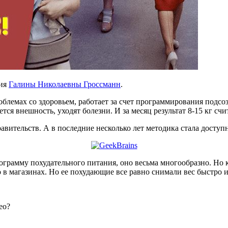
ния
Галины Николаевны Гроссманн
.
роблемах со здоровьем, работает за счет программирования подс
ся внешность, уходят болезни. И за месяц результат 8-15 кг сч
равительств. А в последние несколько лет методика стала досту
ограмму похудательного питания, оно весьма многообразно. Но к
о в магазинах. Но ее похудающие все равно снимали вес быстро и 
ео?