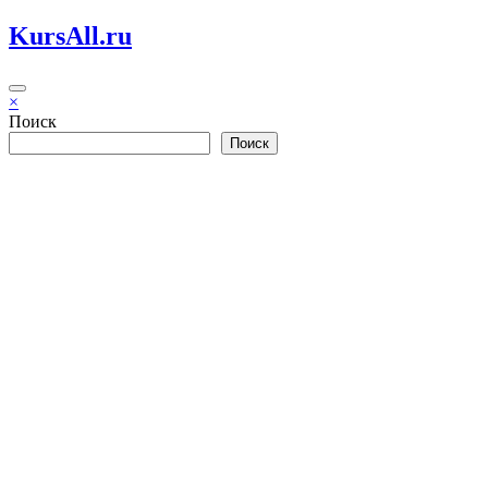
Перейти
KursAll.ru
к
содержимому
×
Поиск
Поиск