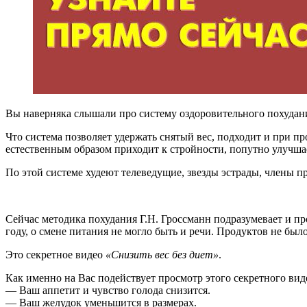
Вы наверняка слышали про систему оздоровительного похуда
Что система позволяет удержать снятый вес, подходит и при п
естественным образом приходит к стройности, попутно улучшает
По этой системе худеют телеведущие, звезды эстрады, члены п
Сейчас методика похудания Г.Н. Гроссманн подразумевает и пр
году, о смене питания не могло быть и речи. Продуктов не был
Это cекретное видео
«Снизить вес без диет»
.
Как именно на Вас подействует просмотр этого секретного вид
— Ваш аппетит и чувство голода снизится.
— Ваш желудок уменьшится в размерах.