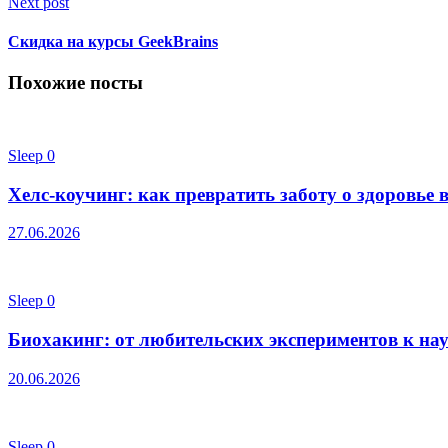
Next post
Скидка на курсы GeekBrains
Похожие посты
Sleep
0
Хелс-коучинг: как превратить заботу о здоровье
27.06.2026
Sleep
0
Биохакинг: от любительских экспериментов к нау
20.06.2026
Sleep
0