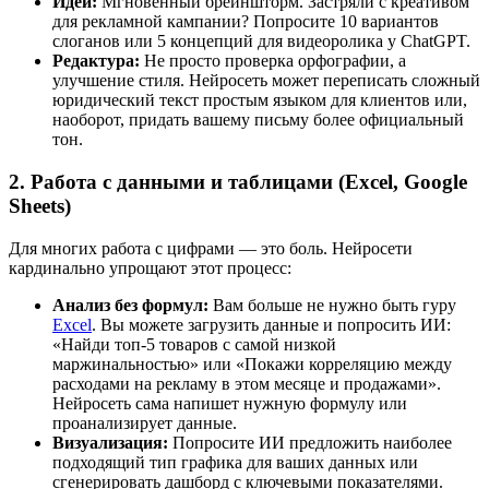
Идеи:
Мгновенный брейншторм. Застряли с креативом
для рекламной кампании? Попросите 10 вариантов
слоганов или 5 концепций для видеоролика у ChatGPT.
Редактура:
Не просто проверка орфографии, а
улучшение стиля. Нейросеть может переписать сложный
юридический текст простым языком для клиентов или,
наоборот, придать вашему письму более официальный
тон.
2. Работа с данными и таблицами (Excel, Google
Sheets)
Для многих работа с цифрами — это боль. Нейросети
кардинально упрощают этот процесс:
Анализ без формул:
Вам больше не нужно быть гуру
Excel
. Вы можете загрузить данные и попросить ИИ:
«Найди топ-5 товаров с самой низкой
маржинальностью» или «Покажи корреляцию между
расходами на рекламу в этом месяце и продажами».
Нейросеть сама напишет нужную формулу или
проанализирует данные.
Визуализация:
Попросите ИИ предложить наиболее
подходящий тип графика для ваших данных или
сгенерировать дашборд с ключевыми показателями.