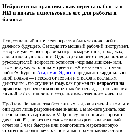
Нейросети на практике: как перестать бояться
ИИ и начать использовать его для работы и
бизнеса
Искусственный интеллект перестал быть технологией из
далекого будущего. Сегодня это мощный рабочий инструмент,
который уже меняет правила игры в маркетинге, продажах,
аналитике и управлении. Однако для многих специалистов и
руководителей нейросети остаются «черным ящиком» или,
что еще хуже, источником тревоги: «А не заменит ли меня
робот?». Курс от
Академии Эдюсон
предлагает кардинально
иной подход — переход от теории и страхов к реальным
действиям. Это обучение тому, как применять
нейросети на
практике
для решения конкретных бизнес-задач, повышения
личной эффективности и создания качественного контента.
Проблема большинства бесплатных гайдов и статей в том, что
они дают лишь разрозненные знания. Вы можете узнать, как
сгенерировать картинку в Midjourney или написать промпт
для ChatGPT, но это не поможет вам закрыть квартальный
отчет на 3 часа быстрее или подготовить маркетинговую
стратегию за один вечер. Системный подход заключается в