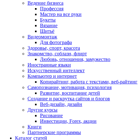
Ведение бизнеса
Профессия
Мастер на все руки
Букеты
Вязание
Шитьё
Видеомонтаж
Для фотографа
Здоровье, спорт, красота
Знакомство, соблазн, флирт
Любовь, отношения, замужество
Иностранные языки
Искусственный интеллект
Компьютер и интернет
Копирайтинг, работа с текстами, веб-райтинг
Самопознание, мотивация, психология
Развитие, воспитание детей
Создание и раскрутка сайтов и блогов
Веб-дизайн, дизайн
Другие курсы
Рисование
Инвестиции, Forex, акции
Книги
Партнерские программы
Каталог статей