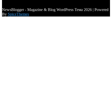
a6a3996d789ca2d0
NewsBlogger - Magazine & Blog WordPress Тема 2026 | Powered
By
SpiceThemes