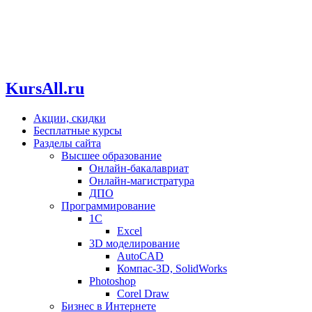
KursAll.ru
Акции, скидки
Бесплатные курсы
Разделы сайта
Высшее образование
Онлайн-бакалавриат
Онлайн-магистратура
ДПО
Программирование
1С
Excel
3D моделирование
AutoCAD
Компас-3D, SolidWorks
Photoshop
Corel Draw
Бизнес в Интернете