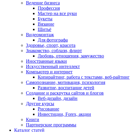
Ведение бизнеса
Профессия
Мастер на все руки
Букеты
Вязание
Шитьё
Видеомонтаж
Для фотографа
Здоровье, спорт, красота
Знакомство, соблазн, флирт
Любовь, отношения, замужество
Иностранные языки
Искусственный интеллект
Компьютер и интернет
Копирайтинг, работа с текстами, веб-райтинг
Самопознание, мотивация, психология
Развитие, воспитание детей
Создание и раскрутка сайтов и блогов
Веб-дизайн, дизайн
Другие курсы
Рисование
Инвестиции, Forex, акции
Книги
Партнерские программы
Каталог статей