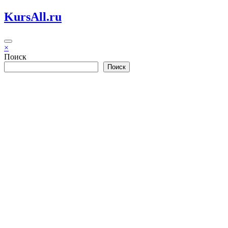
Перейти
KursAll.ru
к
содержимому
×
Поиск
Поиск