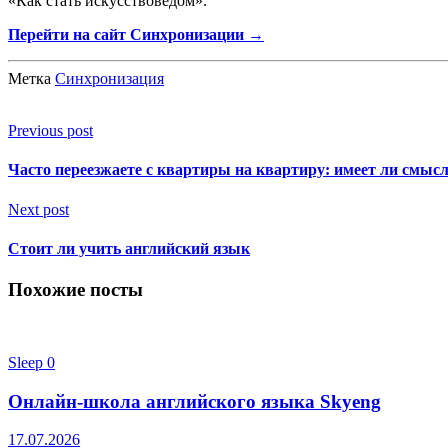
«Как стать искусствоведом».
Перейти на сайт Синхронизации →
Метка
Синхронизация
Previous post
Часто переезжаете с квартиры на квартиру: имеет ли смысл
Next post
Стоит ли учить английский язык
Похожие посты
Sleep
0
Онлайн-школа английского языка Skyeng
17.07.2026