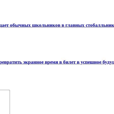
щает обычных школьников в главных стобалльни
ревратить экранное время в билет в успешное буду