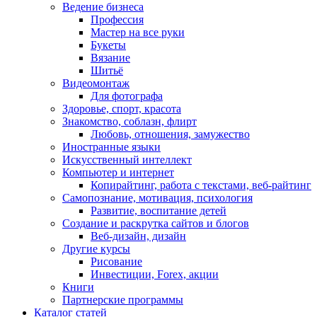
Ведение бизнеса
Профессия
Мастер на все руки
Букеты
Вязание
Шитьё
Видеомонтаж
Для фотографа
Здоровье, спорт, красота
Знакомство, соблазн, флирт
Любовь, отношения, замужество
Иностранные языки
Искусственный интеллект
Компьютер и интернет
Копирайтинг, работа с текстами, веб-райтинг
Самопознание, мотивация, психология
Развитие, воспитание детей
Создание и раскрутка сайтов и блогов
Веб-дизайн, дизайн
Другие курсы
Рисование
Инвестиции, Forex, акции
Книги
Партнерские программы
Каталог статей