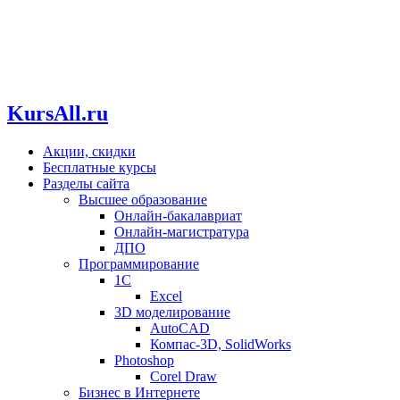
KursAll.ru
Акции, скидки
Бесплатные курсы
Разделы сайта
Высшее образование
Онлайн-бакалавриат
Онлайн-магистратура
ДПО
Программирование
1С
Excel
3D моделирование
AutoCAD
Компас-3D, SolidWorks
Photoshop
Corel Draw
Бизнес в Интернете