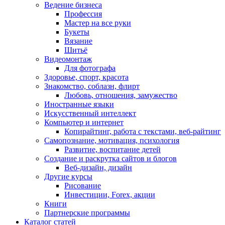
Ведение бизнеса
Профессия
Мастер на все руки
Букеты
Вязание
Шитьё
Видеомонтаж
Для фотографа
Здоровье, спорт, красота
Знакомство, соблазн, флирт
Любовь, отношения, замужество
Иностранные языки
Искусственный интеллект
Компьютер и интернет
Копирайтинг, работа с текстами, веб-райтинг
Самопознание, мотивация, психология
Развитие, воспитание детей
Создание и раскрутка сайтов и блогов
Веб-дизайн, дизайн
Другие курсы
Рисование
Инвестиции, Forex, акции
Книги
Партнерские программы
Каталог статей