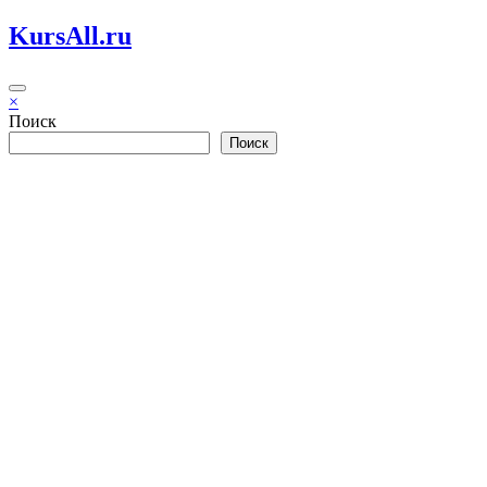
Перейти
KursAll.ru
к
содержимому
×
Поиск
Поиск