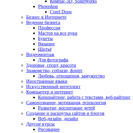
Компас-3D, SolidWorks
Photoshop
Corel Draw
Бизнес в Интернете
Ведение бизнеса
Профессия
Мастер на все руки
Букеты
Вязание
Шитьё
Видеомонтаж
Для фотографа
Здоровье, спорт, красота
Знакомство, соблазн, флирт
Любовь, отношения, замужество
Иностранные языки
Искусственный интеллект
Компьютер и интернет
Копирайтинг, работа с текстами, веб-райтинг
Самопознание, мотивация, психология
Развитие, воспитание детей
Создание и раскрутка сайтов и блогов
Веб-дизайн, дизайн
Другие курсы
Рисование