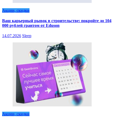
Акции, скидки
Ваш карьерный рывок в строительстве: покройте до 104
000 рублей грантом от Eduson
14.07.2026
Sleep
Акции, скидки