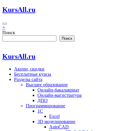
Перейти
KursAll.ru
к
содержимому
×
Поиск
Поиск
KursAll.ru
Акции, скидки
Бесплатные курсы
Разделы сайта
Высшее образование
Онлайн-бакалавриат
Онлайн-магистратура
ДПО
Программирование
1С
Excel
3D моделирование
AutoCAD