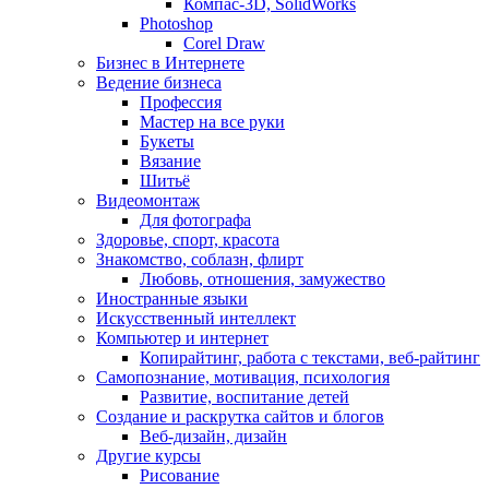
Компас-3D, SolidWorks
Photoshop
Corel Draw
Бизнес в Интернете
Ведение бизнеса
Профессия
Мастер на все руки
Букеты
Вязание
Шитьё
Видеомонтаж
Для фотографа
Здоровье, спорт, красота
Знакомство, соблазн, флирт
Любовь, отношения, замужество
Иностранные языки
Искусственный интеллект
Компьютер и интернет
Копирайтинг, работа с текстами, веб-райтинг
Самопознание, мотивация, психология
Развитие, воспитание детей
Создание и раскрутка сайтов и блогов
Веб-дизайн, дизайн
Другие курсы
Рисование