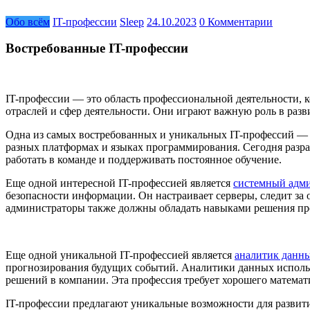
Обо всём
IT-профессии
Sleep
24.10.2023
0 Комментарии
Востребованные IT-профессии
IT-профессии — это область профессиональной деятельности, 
отраслей и сфер деятельности. Они играют важную роль в разв
Одна из самых востребованных и уникальных IT-профессий —
разных платформах и языках программирования. Сегодня разра
работать в команде и поддерживать постоянное обучение.
Еще одной интересной IT-профессией является
системный адм
безопасности информации. Он настраивает серверы, следит за
администраторы также должны обладать навыками решения пр
Еще одной уникальной IT-профессией является
аналитик данн
прогнозирования будущих событий. Аналитики данных использ
решений в компании. Эта профессия требует хорошего математ
IT-профессии предлагают уникальные возможности для развити