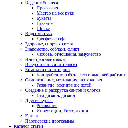
Ведение бизнеса
Профессия
Мастер на все руки
Букеты
Вязание
Шитьё
Видеомонтаж
Для фотографа
Здоровье, спорт, красота
Знакомство, соблазн, флирт
Любовь, отношения, замужество
Иностранные языки
Искусственный интеллект
Компьютер и интернет
Копирайтинг, работа с текстами, веб-райтинг
Самопознание, мотивация, психология
Развитие, воспитание детей
Создание и раскрутка сайтов и блогов
Веб-дизайн, дизайн
Другие курсы
Рисование
Инвестиции, Forex, акции
Книги
Партнерские программы
Каталог статей