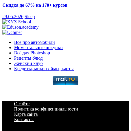
Скидка до 67% на 170+ курсов
29.05.2026
Sleep
Всё про автомобили
Моментальные покупки
Всё для Photoshop
Рецепты блюд
Женский клуб
Кредиты, микрозаймы, карты
О сайте
Политика конфиденциальности
Карта сайта
Контакты
a6a3996d789ca2d0