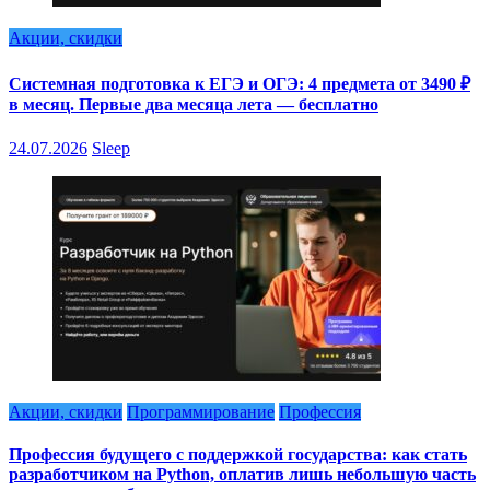
Акции, скидки
Системная подготовка к ЕГЭ и ОГЭ: 4 предмета от 3490 ₽
в месяц. Первые два месяца лета — бесплатно
24.07.2026
Sleep
Акции, скидки
Программирование
Профессия
Профессия будущего с поддержкой государства: как стать
разработчиком на Python, оплатив лишь небольшую часть