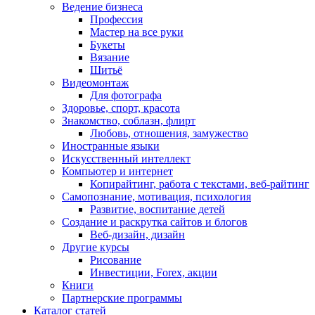
Ведение бизнеса
Профессия
Мастер на все руки
Букеты
Вязание
Шитьё
Видеомонтаж
Для фотографа
Здоровье, спорт, красота
Знакомство, соблазн, флирт
Любовь, отношения, замужество
Иностранные языки
Искусственный интеллект
Компьютер и интернет
Копирайтинг, работа с текстами, веб-райтинг
Самопознание, мотивация, психология
Развитие, воспитание детей
Создание и раскрутка сайтов и блогов
Веб-дизайн, дизайн
Другие курсы
Рисование
Инвестиции, Forex, акции
Книги
Партнерские программы
Каталог статей