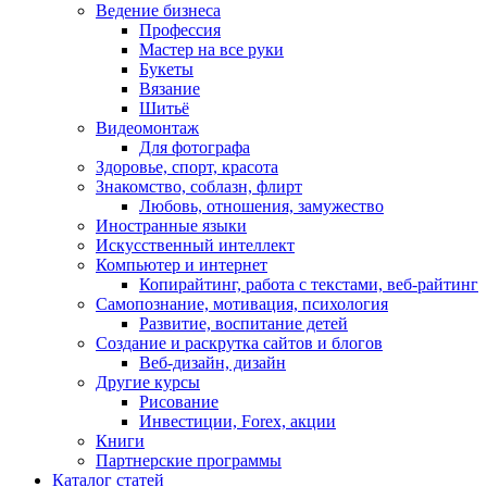
Ведение бизнеса
Профессия
Мастер на все руки
Букеты
Вязание
Шитьё
Видеомонтаж
Для фотографа
Здоровье, спорт, красота
Знакомство, соблазн, флирт
Любовь, отношения, замужество
Иностранные языки
Искусственный интеллект
Компьютер и интернет
Копирайтинг, работа с текстами, веб-райтинг
Самопознание, мотивация, психология
Развитие, воспитание детей
Создание и раскрутка сайтов и блогов
Веб-дизайн, дизайн
Другие курсы
Рисование
Инвестиции, Forex, акции
Книги
Партнерские программы
Каталог статей