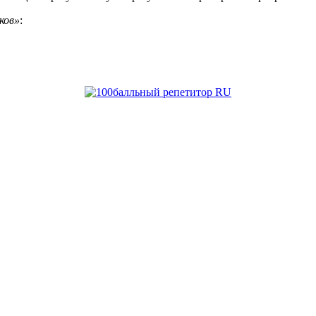
ков»
: