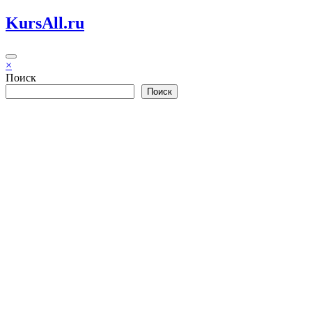
Перейти
KursAll.ru
к
содержимому
×
Поиск
Поиск