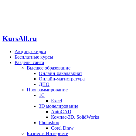
KursAll.ru
Акции, скидки
Бесплатные курсы
Разделы сайта
Высшее образование
Онлайн-бакалавриат
Онлайн-магистратура
ДПО
Программирование
1С
Excel
3D моделирование
AutoCAD
Компас-3D, SolidWorks
Photoshop
Corel Draw
Бизнес в Интернете