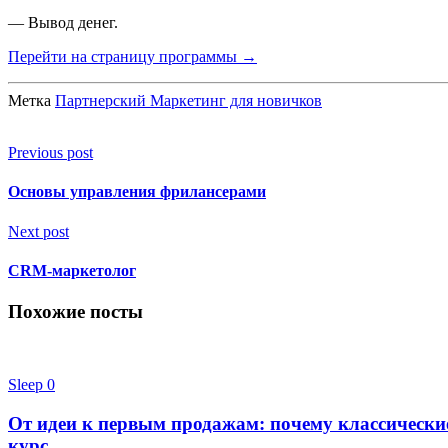
— Вывод денег.
Перейти на страницу программы →
Метка
Партнерский Маркетинг для новичков
Previous post
Основы управления фрилансерами
Next post
CRM-маркетолог
Похожие посты
Sleep
0
От идеи к первым продажам: почему классически
курс