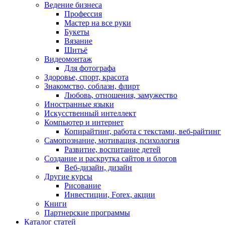
Ведение бизнеса
Профессия
Мастер на все руки
Букеты
Вязание
Шитьё
Видеомонтаж
Для фотографа
Здоровье, спорт, красота
Знакомство, соблазн, флирт
Любовь, отношения, замужество
Иностранные языки
Искусственный интеллект
Компьютер и интернет
Копирайтинг, работа с текстами, веб-райтинг
Самопознание, мотивация, психология
Развитие, воспитание детей
Создание и раскрутка сайтов и блогов
Веб-дизайн, дизайн
Другие курсы
Рисование
Инвестиции, Forex, акции
Книги
Партнерские программы
Каталог статей