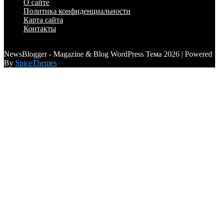
О сайте
Политика конфиденциальности
Карта сайта
Контакты
a6a3996d789ca2d0
NewsBlogger - Magazine & Blog WordPress Тема 2026 | Powered
By
SpiceThemes