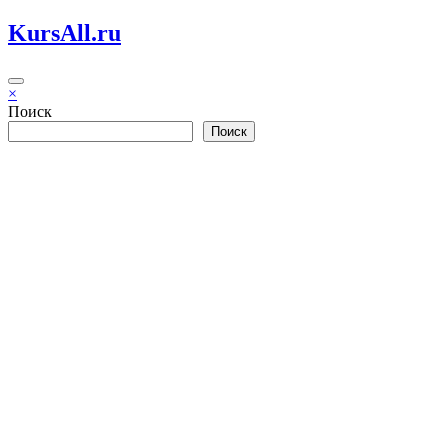
Перейти
KursAll.ru
к
содержимому
×
Поиск
Поиск