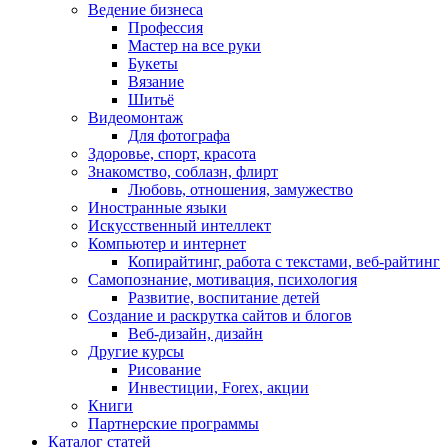
Ведение бизнеса
Профессия
Мастер на все руки
Букеты
Вязание
Шитьё
Видеомонтаж
Для фотографа
Здоровье, спорт, красота
Знакомство, соблазн, флирт
Любовь, отношения, замужество
Иностранные языки
Искусственный интеллект
Компьютер и интернет
Копирайтинг, работа с текстами, веб-райтинг
Самопознание, мотивация, психология
Развитие, воспитание детей
Создание и раскрутка сайтов и блогов
Веб-дизайн, дизайн
Другие курсы
Рисование
Инвестиции, Forex, акции
Книги
Партнерские программы
Каталог статей