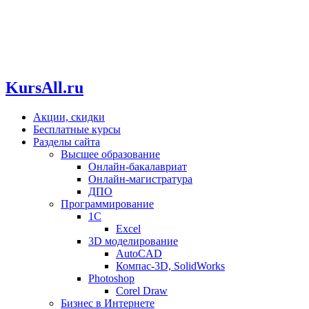
KursAll.ru
Акции, скидки
Бесплатные курсы
Разделы сайта
Высшее образование
Онлайн-бакалавриат
Онлайн-магистратура
ДПО
Программирование
1С
Excel
3D моделирование
AutoCAD
Компас-3D, SolidWorks
Photoshop
Corel Draw
Бизнес в Интернете