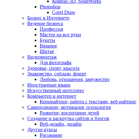
Компас-3D, SolidWorks
Photoshop
Corel Draw
Бизнес в Интернете
Ведение бизнеса
Профессия
Мастер на все руки
Букеты
Вязание
Шитьё
Видеомонтаж
Для фотографа
Здоровье, спорт, красота
Знакомство, соблазн, флирт
Любовь, отношения, замужество
Иностранные языки
Искусственный интеллект
Компьютер и интернет
Копирайтинг, работа с текстами, веб-райтинг
Самопознание, мотивация, психология
Развитие, воспитание детей
Создание и раскрутка сайтов и блогов
Веб-дизайн, дизайн
Другие курсы
Рисование