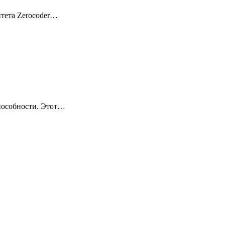
итета Zerocoder…
пособности. Этот…