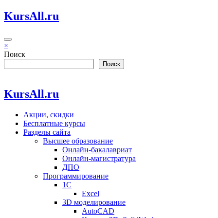
Перейти
KursAll.ru
к
содержимому
×
Поиск
Поиск
KursAll.ru
Акции, скидки
Бесплатные курсы
Разделы сайта
Высшее образование
Онлайн-бакалавриат
Онлайн-магистратура
ДПО
Программирование
1С
Excel
3D моделирование
AutoCAD