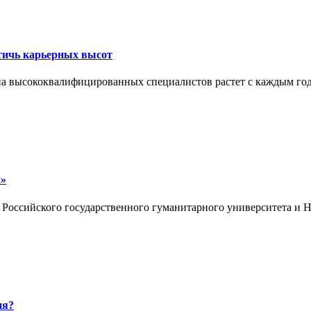
стичь карьерных высот
с на высококвалифицированных специалистов растет с каждым г
и»
Российского государственного гуманитарного университета и Н
ня?