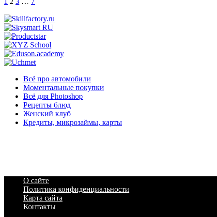
Пагинация
1
2
3
…
7
записей
Всё про автомобили
Моментальные покупки
Всё для Photoshop
Рецепты блюд
Женский клуб
Кредиты, микрозаймы, карты
О сайте
Политика конфиденциальности
Карта сайта
Контакты