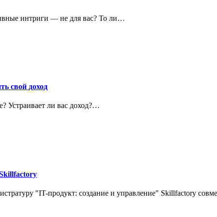
тивные интриги — не для вас? То ли…
ть свой доход
не? Устраивает ли вас доход?…
killfactory
истратуру "IT-продукт: создание и управление" Skillfactory сов