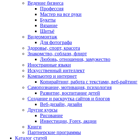
Ведение бизнеса
Профессия
Мастер на все руки
Букеты
Вязание
Шитьё
Видеомонтаж
Для фотографа
Здоровье, спорт, красота
Знакомство, соблазн, флирт
Любовь, отношения, замужество
Иностранные языки
Искусственный интеллект
Компьютер и интернет
Копирайтинг, работа с текстами, веб-райтинг
Самопознание, мотивация, психология
Развитие, воспитание детей
Создание и раскрутка сайтов и блогов
Веб-дизайн, дизайн
Другие курсы
Рисование
Инвестиции, Forex, акции
Книги
Партнерские программы
Каталог статей