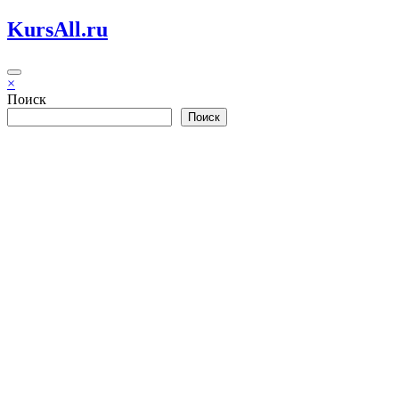
Перейти
KursAll.ru
к
содержимому
×
Поиск
Поиск