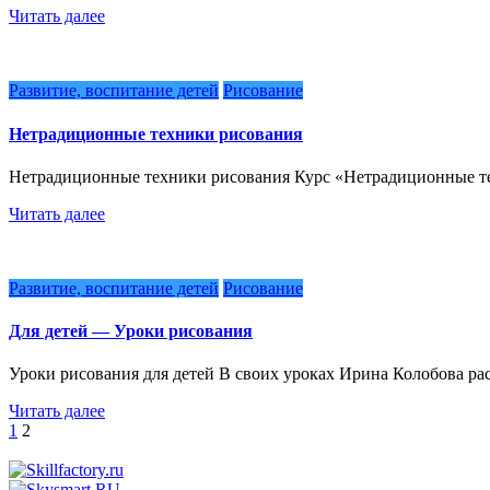
Читать далее
Развитие, воспитание детей
Рисование
Нетрадиционные техники рисования
Нетрадиционные техники рисования Курс «Нетрадиционные те
Читать далее
Развитие, воспитание детей
Рисование
Для детей — Уроки рисования
Уроки рисования для детей В своих уроках Ирина Колобова р
Читать далее
Пагинация
1
2
записей