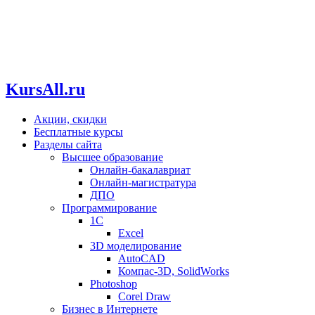
KursAll.ru
Акции, скидки
Бесплатные курсы
Разделы сайта
Высшее образование
Онлайн-бакалавриат
Онлайн-магистратура
ДПО
Программирование
1С
Excel
3D моделирование
AutoCAD
Компас-3D, SolidWorks
Photoshop
Corel Draw
Бизнес в Интернете