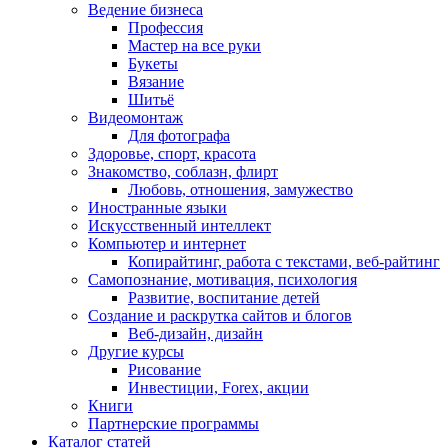
Ведение бизнеса
Профессия
Мастер на все руки
Букеты
Вязание
Шитьё
Видеомонтаж
Для фотографа
Здоровье, спорт, красота
Знакомство, соблазн, флирт
Любовь, отношения, замужество
Иностранные языки
Искусственный интеллект
Компьютер и интернет
Копирайтинг, работа с текстами, веб-райтинг
Самопознание, мотивация, психология
Развитие, воспитание детей
Создание и раскрутка сайтов и блогов
Веб-дизайн, дизайн
Другие курсы
Рисование
Инвестиции, Forex, акции
Книги
Партнерские программы
Каталог статей