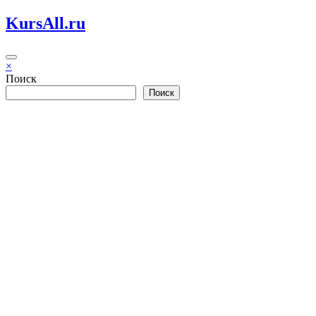
Перейти
KursAll.ru
к
содержимому
×
Поиск
Поиск