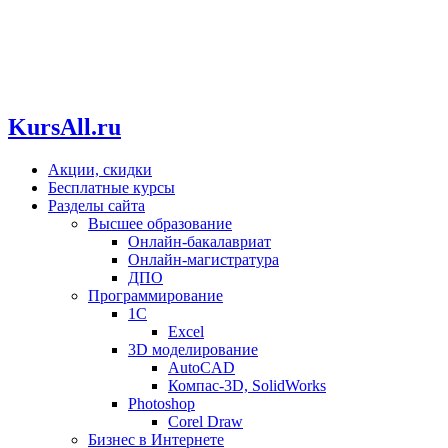
KursAll.ru
Акции, скидки
Бесплатные курсы
Разделы сайта
Высшее образование
Онлайн-бакалавриат
Онлайн-магистратура
ДПО
Программирование
1С
Excel
3D моделирование
AutoCAD
Компас-3D, SolidWorks
Photoshop
Corel Draw
Бизнес в Интернете