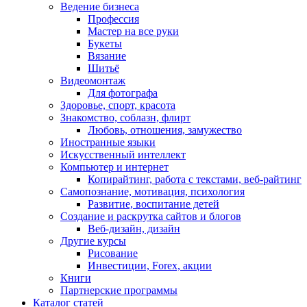
Ведение бизнеса
Профессия
Мастер на все руки
Букеты
Вязание
Шитьё
Видеомонтаж
Для фотографа
Здоровье, спорт, красота
Знакомство, соблазн, флирт
Любовь, отношения, замужество
Иностранные языки
Искусственный интеллект
Компьютер и интернет
Копирайтинг, работа с текстами, веб-райтинг
Самопознание, мотивация, психология
Развитие, воспитание детей
Создание и раскрутка сайтов и блогов
Веб-дизайн, дизайн
Другие курсы
Рисование
Инвестиции, Forex, акции
Книги
Партнерские программы
Каталог статей