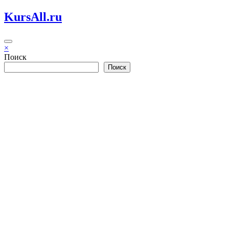
Перейти
KursAll.ru
к
содержимому
×
Поиск
Поиск