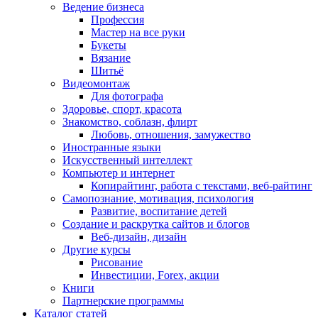
Ведение бизнеса
Профессия
Мастер на все руки
Букеты
Вязание
Шитьё
Видеомонтаж
Для фотографа
Здоровье, спорт, красота
Знакомство, соблазн, флирт
Любовь, отношения, замужество
Иностранные языки
Искусственный интеллект
Компьютер и интернет
Копирайтинг, работа с текстами, веб-райтинг
Самопознание, мотивация, психология
Развитие, воспитание детей
Создание и раскрутка сайтов и блогов
Веб-дизайн, дизайн
Другие курсы
Рисование
Инвестиции, Forex, акции
Книги
Партнерские программы
Каталог статей