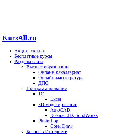
KursAll.ru
Акции, скидки
Бесплатные курсы
Разделы сайта
Высшее образование
Онлайн-бакалавриат
Онлайн-магистратура
ДПО
Программирование
1С
Excel
3D моделирование
AutoCAD
Компас-3D, SolidWorks
Photoshop
Corel Draw
Бизнес в Интернете